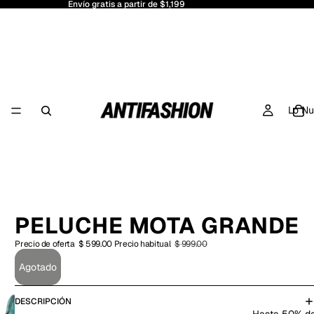
Envío gratis a partir de $1,199
Lo N
PELUCHE MOTA GRANDE
Precio de oferta
$ 599.00
Precio habitual
$ 999.00
Agotado
DESCRIPCIÓN