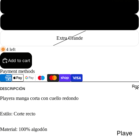
Hasta 50% d
Mediana
Grande
Extra Grande
4 left
Add to cart
Payment methods
Ro
DESCRIPCIÓN
Playera manga corta con cuello redondo
Estilo: Corte recto
Material: 100% algodón
Playe