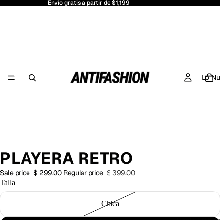
Envío gratis a partir de $1,199
Lo N
PLAYERA RETRO
Sale price
$ 299.00
Regular price
$ 399.00
Talla
Chica