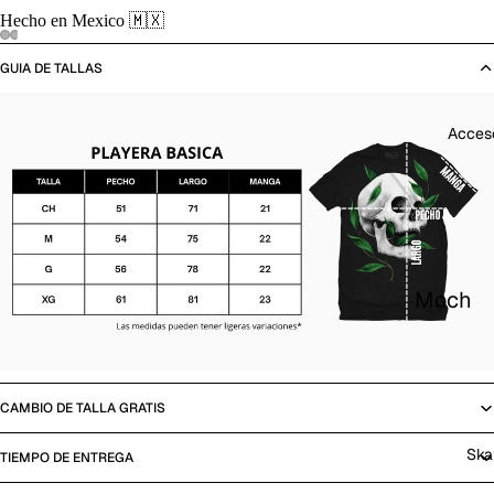
ras
Hecho en Mexico 🇲🇽
Overo
GUIA DE TALLAS
les
Panta
Acces
lones
y
berm
udas
Moch
Calce
ilas
tas
Gorra
Suda
s
deras
CAMBIO DE TALLA GRATIS
y
Carte
Ska
TIEMPO DE ENTREGA
Cham
ras