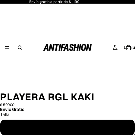
Envío gratis a partir de $1,199
Lo N
PLAYERA RGL KAKI
$ 599.00
Envío Gratis
Talla
Chica