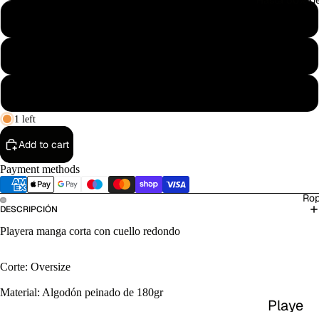
Hasta 50% d
Mediana
Grande
Extra Grande
1 left
Add to cart
Payment methods
Ro
DESCRIPCIÓN
Playera manga corta con cuello redondo
Corte: Oversize
Material: Algodón peinado de 180gr
Playe