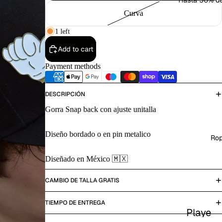
Hasta 50% d
Curva
1 left
Add to cart
Payment methods
DESCRIPCIÓN
Gorra Snap back con ajuste unitalla
Diseño bordado o en pin metalico
Ro
Diseñado en México 🇲🇽
CAMBIO DE TALLA GRATIS
TIEMPO DE ENTREGA
Playe