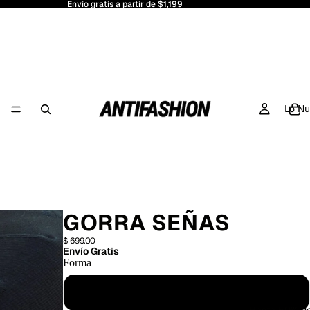
Envío gratis a partir de $1,199
Lo N
GORRA SEÑAS
$ 699.00
Envío Gratis
Forma
Plana